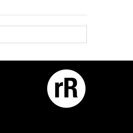
appen byder Siri
rRebel Talk: Bag kulissen med
PUQ – hvor innovation støtter
håndværket