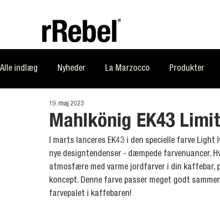
Alle indlæg
Nyheder
La Marzocco
Produkter
19. maj 2023
rRebel Academy
rRebel Talk
rRebel News
Mi
Mahlkönig EK43 Limit
I marts lanceres EK43 i den specielle farve Light I
nye designtendenser - dæmpede farvenuancer. Hvi
atmosfære med varme jordfarver i din kaffebar, pa
koncept. Denne farve passer meget godt sammen m
farvepalet i kaffebaren!