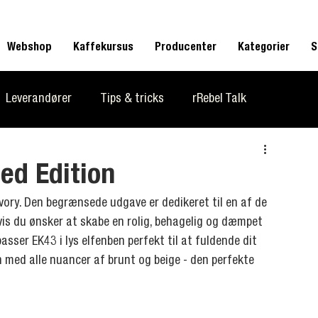
Webshop
Kaffekursus
Producenter
Kategorier
S
Leverandører
Tips & tricks
rRebel Talk
n La Marzocco
ed Edition
vory. Den begrænsede udgave er dedikeret til en af ​​de 
s du ønsker at skabe en rolig, behagelig og dæmpet 
sser EK43 i lys elfenben perfekt til at fuldende dit 
ed alle nuancer af brunt og beige - den perfekte 