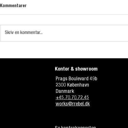
Kommentarer
Skriv en kommentar...
Nordic Coffee Fest 2026 – et
La Marzocco 
højdepunkt for nordisk
velkommen
specialkaffe
Kontor & showroom
Prags Boulevard 49b
2300 København
Danmark
+45.70.70.72.45
works@rrebel.dk