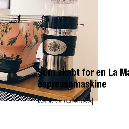
Som skabt for en La M
espressomaskine
Læs mere om La Marzocco