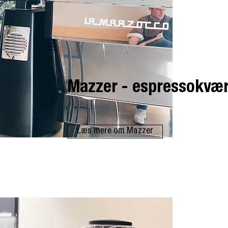
Mazzer - espressokvæ
Læs mere om Mazzer