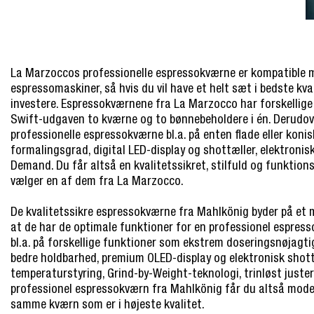
La Marzoccos professionelle espressokværne er kompatible 
espressomaskiner, så hvis du vil have et helt sæt i bedste kval
investere. Espressokværnene fra La Marzocco har forskellige f
Swift-udgaven to kværne og to bønnebeholdere i én. Derudove
professionelle espressokværne bl.a. på enten flade eller konisk
formalingsgrad, digital LED-display og shottæller, elektronis
Demand. Du får altså en kvalitetssikret, stilfuld og funktio
vælger en af dem fra La Marzocco.
De kvalitetssikre espressokværne fra Mahlkönig byder på et
at de har de optimale funktioner for en professionel espre
bl.a. på forskellige funktioner som ekstrem doseringsnøjagt
bedre holdbarhed, premium OLED-display og elektronisk shott
temperaturstyring, Grind-by-Weight-teknologi, trinløst juster
professionel espressokværn fra Mahlkönig får du altså moder
samme kværn som er i højeste kvalitet.