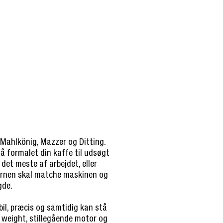
Mahlkönig, Mazzer og Ditting.
få formalet din kaffe til udsøgt
det meste af arbejdet, eller
værnen skal matche maskinen og
gde.
bil, præcis og samtidig kan stå
y weight, stillegående motor og