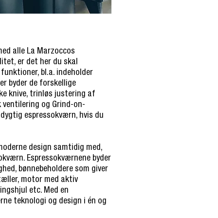
med alle La Marzoccos
itet, er det her du skal
unktioner, bl.a. indeholder
r byder de forskellige
e knive, trinløs justering af
k ventilering og Grind-on-
nsdygtig espressokværn, hvis du
 moderne design samtidig med,
ssokværn. Espressokværnene byder
ighed, bønnebeholdere som giver
æller, motor med aktiv
ingshjul etc. Med en
ne teknologi og design i én og