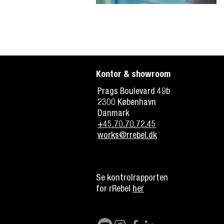
Kontor & showroom
Prags Boulevard 49b
2300 København
Danmark
+45.70.70.72.45
works@rrebel.dk
Se kontrolrapporten
for rRebel
her