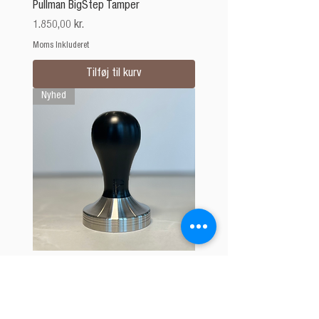
Pullman BigStep Tamper
Pris
1.850,00 kr.
Moms Inkluderet
Tilføj til kurv
Nyhed
Pullman Nexus Tamper
Salgspris
Fra
1.050,00 kr.
Moms Inkluderet