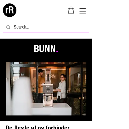
BUNN
.
De fleste af os forbinder