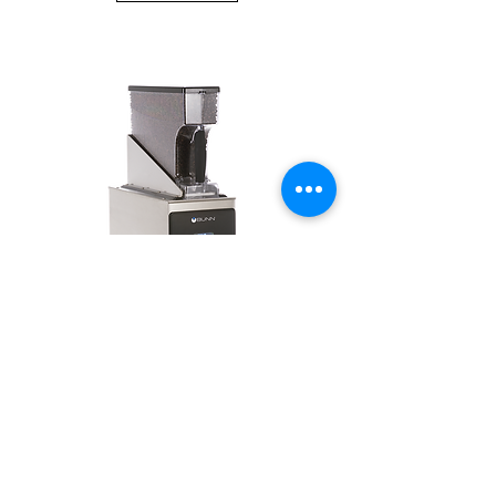
G9
Læs mere