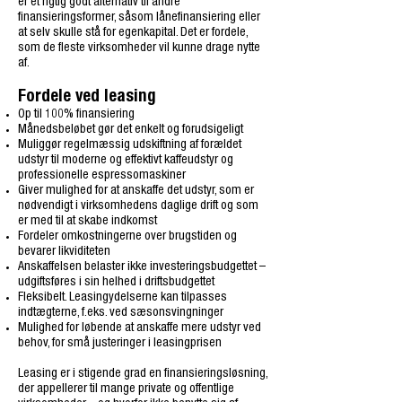
er et rigtig godt alternativ til andre
finansieringsformer, såsom lånefinansiering eller
at selv skulle stå for egenkapital. Det er fordele,
som de fleste virksomheder vil kunne drage nytte
af.
Fordele ved leasing
Op til 100% finansiering
Månedsbeløbet gør det enkelt og forudsigeligt
Muliggør regelmæssig udskiftning af forældet
udstyr til moderne og effektivt kaffeudstyr og
professionelle espressomaskiner
Giver mulighed for at anskaffe det udstyr, som er
nødvendigt i virksomhedens daglige drift og som
er med til at skabe indkomst
Fordeler omkostningerne over brugstiden og
bevarer likviditeten
Anskaffelsen belaster ikke investeringsbudgettet –
udgiftsføres i sin helhed i driftsbudgettet
Fleksibelt. Leasingydelserne kan tilpasses
indtægterne, f.eks. ved sæsonsvingninger
Mulighed for løbende at anskaffe mere udstyr ved
behov, for små justeringer i leasingprisen
Leasing er i stigende grad en finansieringsløsning,
der appellerer til mange private og offentlige