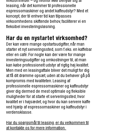
virksomheder – og hvorfor ikke benytte sig af
leasing, når det kommer til professionelle
espressomaskiner og andet kaffeudstyr? Med et
koncept, der til enhver tid kan tilpasses
virksomhedens skiftende behov, faciliterer vi en
fleksibel investeringsløsning.
Har du en nystartet vir
ksomhed?
Der kan være mange opstartsudgifter, når man
starter et nyt serveringssted, som f.eks. en kaffebar
eller en café. For nogle kan der være for mange
investeringsudgifter og omkostninger til, at man
kan købe professionelt udstyr af rigtig høj kvalitet.
Men med en leasingaftale bliver det muligt for dig
at få dit drømme opsæt, uden at du behøver gå på
kompromis med kvaliteten. Leasing af
professionelle espressomaskiner og kaffeudstyr
giver dig dermed de mest optimale og fleksible
muligheder for at starte et serveringssted, hvor
kvalitet er i højsædet, og hvor du kan servere kaffe
ved hjælp af espressomaskiner og kaffeudstyr i
verdensklasse.
Har du spørgsmål til leasing, er du velkommen til
at kontakte os for mere information.