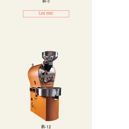
IR-5
Les mer
IR-12