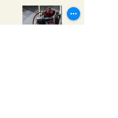
CR-70
Les mer
Kontor &