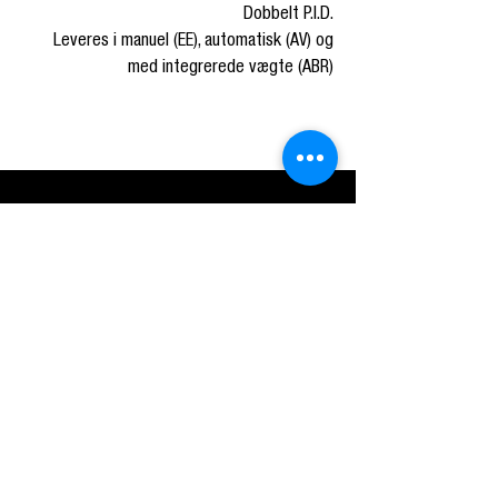
Dobbelt P.I.D.
Leveres i manuel (EE), automatisk (AV) og
med integrerede vægte (ABR)
Kontor &
showroom
Prags Boulevard 49b
2300 København
Danmark
+45.70.70.72.45
works@rrebel.dk
Se kontrolrapporten
for rRebel
her
Om os