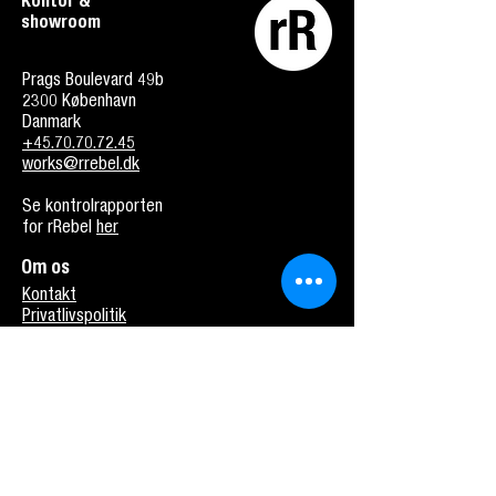
Kontor &
showroom
Prags Boulevard 49b
2300 København
Danmark
+45.70.70.72.45
works@rrebel.dk
Se kontrolrapporten
for rRebel
her
Om os
Kontakt
Privatlivspolitik
Cookiepolitik
Købsbetingelser
Handelsvilkår
Nyhedsbrev
Tilmeld dig nyhedsbrev fra rRebel Coffee
Works og få opdateringer om kaffeudstyr,