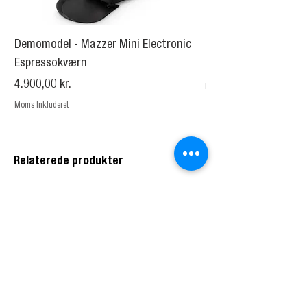
Demomodel - Mazzer Mini Electronic
La Marzocco Jay Es
Espressokværn
Pris
14.950,00 kr.
Pris
4.900,00 kr.
Moms Inkluderet
Moms Inkluderet
Relaterede produkter
Kontor &
showroom
Prags Boulevard 49b
2300 København
Danmark
+45.70.70.72.45