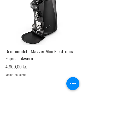
Demomodel - Mazzer Mini Electronic
La Marzocco Jay Es
Espressokværn
Pris
14.950,00 kr.
Pris
4.900,00 kr.
Moms Inkluderet
Moms Inkluderet
Relaterede produkter