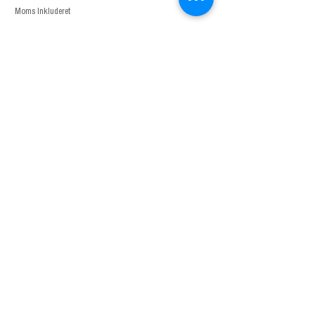
Moms Inkluderet
Relaterede produkter
Kontor &
showroom
Prags Boulevard 49b
2300 København
Danmark
+45.70.70.72.45
works@rrebel.dk
Se kontrolrapporten
for rRebel
her
Om os
Kontakt