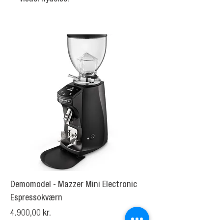
Demomodel - Mazzer Mini Electronic
La Marzocco Jay Es
Espressokværn
Pris
14.950,00 kr.
Pris
4.900,00 kr.
Moms Inkluderet