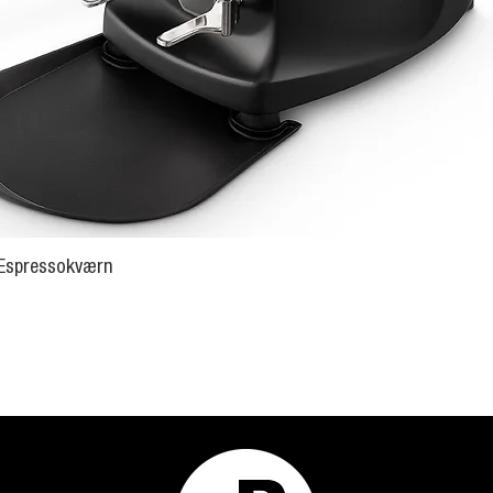
Hurtigvisning
 Espressokværn