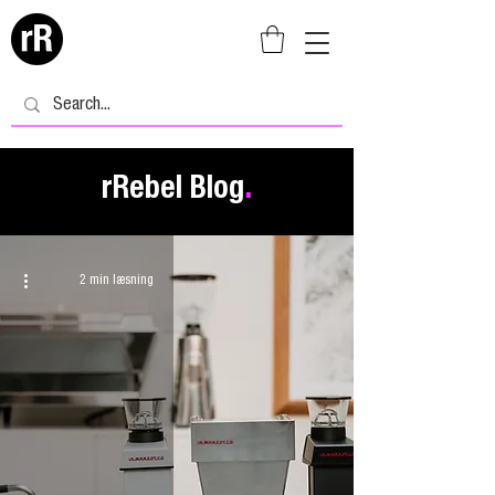
rRebel Blog
.
2 min læsning