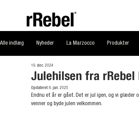
Alle indlæg
Nyheder
La Marzocco
Produkter
19. dec. 2024
rRebel Academy
rRebel Talk
rRebel News
Mi
Julehilsen fra rRebe
Opdateret:
8. jan. 2025
Endnu et år er gået. Det er jul igen, og vi glæder 
venner og byde julen velkommen.