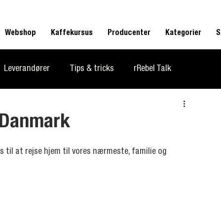
Webshop
Kaffekursus
Producenter
Kategorier
S
Leverandører
Tips & tricks
rRebel Talk
n La Marzocco
l Danmark
os til at rejse hjem til vores nærmeste, familie og 