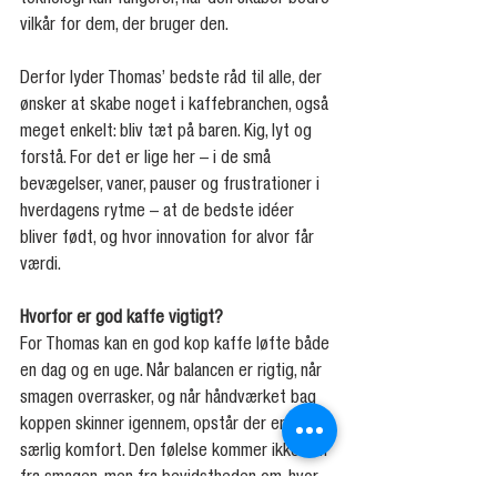
vilkår for dem, der bruger den.
Derfor lyder Thomas’ bedste råd til alle, der 
ønsker at skabe noget i kaffebranchen, også 
meget enkelt: bliv tæt på baren. Kig, lyt og 
forstå. For det er lige her – i de små 
bevægelser, vaner, pauser og frustrationer i 
hverdagens rytme – at de bedste idéer 
bliver født, og hvor innovation for alvor får 
værdi.
Hvorfor er god kaffe vigtigt?
For Thomas kan en god kop kaffe løfte både 
en dag og en uge. Når balancen er rigtig, når 
smagen overrasker, og når håndværket bag 
koppen skinner igennem, opstår der en helt 
særlig komfort. Den følelse kommer ikke kun 
fra smagen, men fra bevidstheden om, hvor 