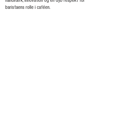
håndværk, innovation og en dyb respekt for 
baristaens rolle i caféen.